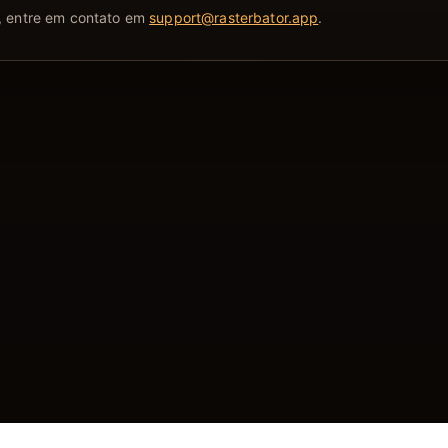
a, entre em contato em
support@rasterbator.app
.